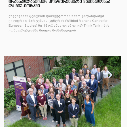
ტრანსატლანტიკურ კონფერენციაზე ვაშინგტონსა
და ნიუ-იორკში
ჭავჭავაძის ცენტრის დირექტორმა ნინო კალანდაძემ
ვილფრიდ მარტენსის ცენტრის (Wilfried Martens Centre for
European Studies) მე-16 ტრანსატლანტიკურ Think Tank-ების
კონფერენციაში მიიღო მონაწილეობ