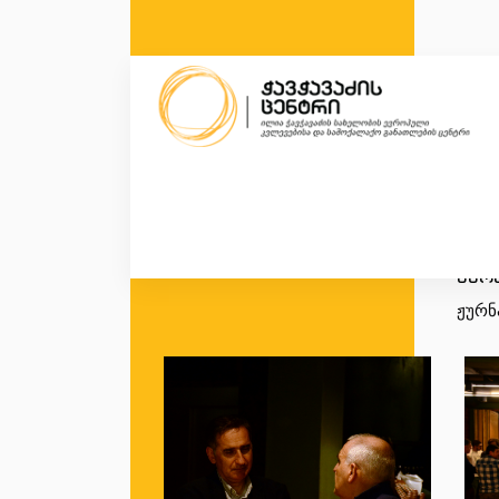
ჟურ
ჟურნ