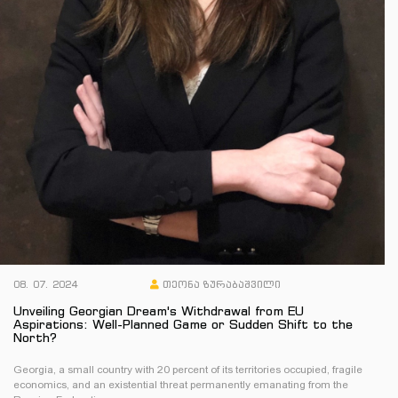
08. 07. 2024
თეონა ზურაბაშვილი
Unveiling Georgian Dream's Withdrawal from EU
Aspirations: Well-Planned Game or Sudden Shift to the
North?
Georgia, a small country with 20 percent of its territories occupied, fragile
economics, and an existential threat permanently emanating from the