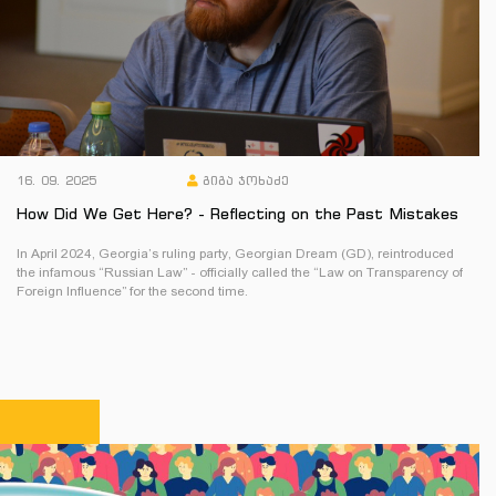
16. 09. 2025
გიგა ჯოხაძე
How Did We Get Here? - Reflecting on the Past Mistakes
In April 2024, Georgia’s ruling party, Georgian Dream (GD), reintroduced
the infamous “Russian Law” - officially called the “Law on Transparency of
Foreign Influence” for the second time.